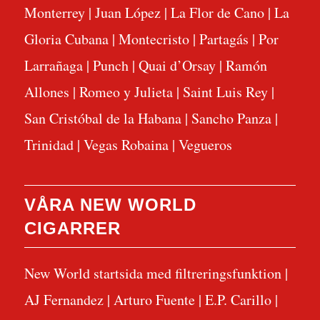
Monterrey
|
Juan López
|
La Flor de Cano
|
La
Gloria Cubana
|
Montecristo
|
Partagás
|
Por
Larrañaga
|
Punch
|
Quai d’Orsay
|
Ramón
Allones
|
Romeo y Julieta
|
Saint Luis Rey
|
San Cristóbal de la Habana
|
Sancho Panza
|
Trinidad
|
Vegas Robaina
|
Vegueros
VÅRA NEW WORLD
CIGARRER
New World startsida med filtreringsfunktion
|
AJ Fernandez
|
Arturo Fuente
|
E.P. Carillo
|