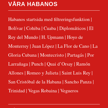
VÅRA HABANOS
Habanos startsida med filtreringsfunktion
|
Bolívar
|
Cohiba
|
Cuaba
|
Diplomáticos
|
El
Rey del Mundo
|
H. Upmann
|
Hoyo de
Monterrey
|
Juan López
|
La Flor de Cano
|
La
Gloria Cubana
|
Montecristo
|
Partagás
|
Por
Larrañaga
|
Punch
|
Quai d’Orsay
|
Ramón
Allones
|
Romeo y Julieta
|
Saint Luis Rey
|
San Cristóbal de la Habana
|
Sancho Panza
|
Trinidad
|
Vegas Robaina
|
Vegueros