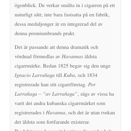
ögonblick. De verkar smälta in i cigarren på ett
naturligt sätt; inte bara fastsatta på en fabrik,
dessa medaljonger är en integrerad del av
denna premiumbrands prakt.
Det är passande att denna dramatik och
vördnad förmedlas av
Havannas
äldsta
cigarrmärke. Redan 1825 begav sig den unge
Ignacio Larrañaga
till
Kuba
, och 1834
registrerade han sitt cigarrföretag.
Por
Larrañaga
–
“av Larrañaga”
, sägs av vissa ha
varit det andra kubanska cigarrmärket som
registrerades i
Havanna
, och det är utan tvekan
det äldsta som fortfarande existerar.
Produktionen har varit kontinuerlig under hela