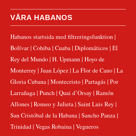
VÅRA HABANOS
Habanos startsida med filtreringsfunktion
|
Bolívar
|
Cohiba
|
Cuaba
|
Diplomáticos
|
El
Rey del Mundo
|
H. Upmann
|
Hoyo de
Monterrey
|
Juan López
|
La Flor de Cano
|
La
Gloria Cubana
|
Montecristo
|
Partagás
|
Por
Larrañaga
|
Punch
|
Quai d’Orsay
|
Ramón
Allones
|
Romeo y Julieta
|
Saint Luis Rey
|
San Cristóbal de la Habana
|
Sancho Panza
|
Trinidad
|
Vegas Robaina
|
Vegueros