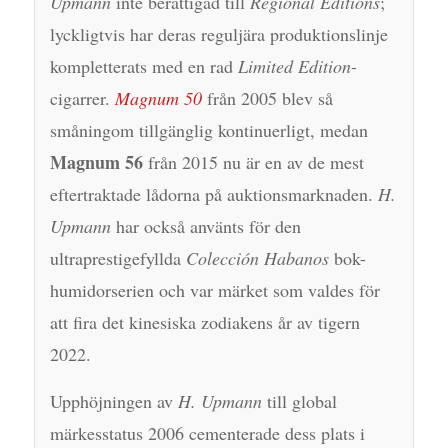
Upmann
inte berättigad till
Regional Editions
;
lyckligtvis har deras reguljära produktionslinje
kompletterats med en rad
Limited Edition
-
cigarrer.
Magnum 50
från 2005 blev så
småningom tillgänglig kontinuerligt, medan
Magnum 56
från 2015 nu är en av de mest
eftertraktade lådorna på auktionsmarknaden.
H.
Upmann
har också använts för den
ultraprestigefyllda
Colección Habanos
bok-
humidorserien och var märket som valdes för
att fira det kinesiska zodiakens år av tigern
2022.
Upphöjningen av
H. Upmann
till global
märkesstatus 2006 cementerade dess plats i