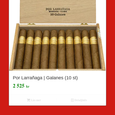
Por Larrañaga | Galanes (10 st)
2 525
kr
Läs mer
Detaljinfo