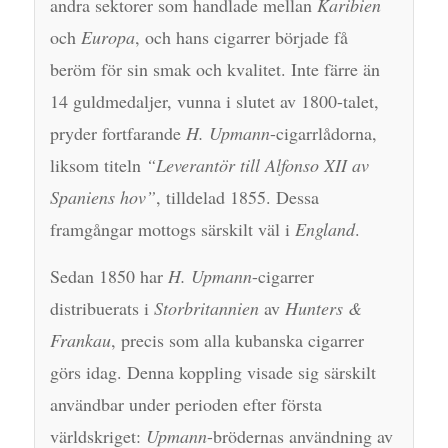
andra sektorer som handlade mellan
Karibien
och
Europa
, och hans cigarrer började få
beröm för sin smak och kvalitet. Inte färre än
14 guldmedaljer, vunna i slutet av 1800-talet,
pryder fortfarande
H. Upmann
-cigarrlådorna,
liksom titeln
“Leverantör till Alfonso XII av
Spaniens hov”
, tilldelad 1855. Dessa
framgångar mottogs särskilt väl i
England
.
Sedan 1850 har
H. Upmann
-cigarrer
distribuerats i
Storbritannien
av
Hunters &
Frankau
, precis som alla kubanska cigarrer
görs idag. Denna koppling visade sig särskilt
användbar under perioden efter första
världskriget:
Upmann
-brödernas användning av