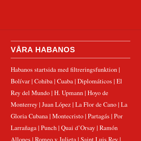
VÅRA HABANOS
Habanos startsida med filtreringsfunktion
|
Bolívar
|
Cohiba
|
Cuaba
|
Diplomáticos
|
El
Rey del Mundo
|
H. Upmann
|
Hoyo de
Monterrey
|
Juan López
|
La Flor de Cano
|
La
Gloria Cubana
|
Montecristo
|
Partagás
|
Por
Larrañaga
|
Punch
|
Quai d’Orsay
|
Ramón
Allones
|
Romeo y Julieta
|
Saint Luis Rey
|