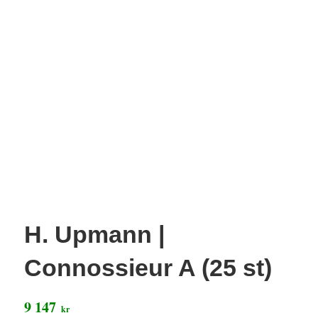
H. Upmann |
Connossieur A (25 st)
9 147
kr