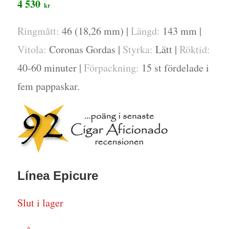
4 530
kr
Ringmått:
46 (18,26 mm) |
Längd:
143 mm |
Vitola:
Coronas Gordas |
Styrka:
Lätt |
Röktid:
40-60 minuter |
Förpackning:
15 st fördelade i
fem pappaskar.
Línea Epicure
Slut i lager