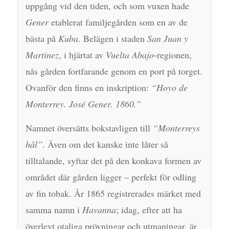
uppgång vid den tiden, och som vuxen hade
Gener
etablerat familjegården som en av de
bästa på
Kuba
. Belägen i staden
San Juan y
Martinez
, i hjärtat av
Vuelta Abajo
-regionen,
nås gården fortfarande genom en port på torget.
Ovanför den finns en inskription:
“Hoyo de
Monterrey. José Gener. 1860.”
Namnet översätts bokstavligen till
“Monterreys
hål”
. Även om det kanske inte låter så
tilltalande, syftar det på den konkava formen av
området där gården ligger – perfekt för odling
av fin tobak. År 1865 registrerades märket med
samma namn i
Havanna
; idag, efter att ha
överlevt otaliga prövningar och utmaningar, är