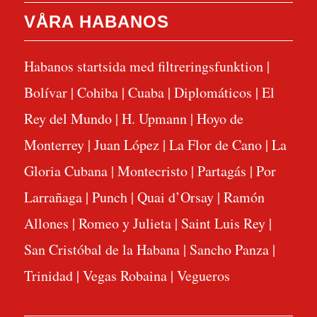
VÅRA HABANOS
Habanos startsida med filtreringsfunktion
|
Bolívar
|
Cohiba
|
Cuaba
|
Diplomáticos
|
El
Rey del Mundo
|
H. Upmann
|
Hoyo de
Monterrey
|
Juan López
|
La Flor de Cano
|
La
Gloria Cubana
|
Montecristo
|
Partagás
|
Por
Larrañaga
|
Punch
|
Quai d’Orsay
|
Ramón
Allones
|
Romeo y Julieta
|
Saint Luis Rey
|
San Cristóbal de la Habana
|
Sancho Panza
|
Trinidad
|
Vegas Robaina
|
Vegueros