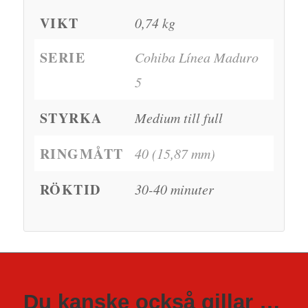
VIKT
0,74 kg
SERIE
Cohiba Línea Maduro
5
STYRKA
Medium till full
RINGMÅTT
40 (15,87 mm)
RÖKTID
30-40 minuter
Du kanske också gillar …