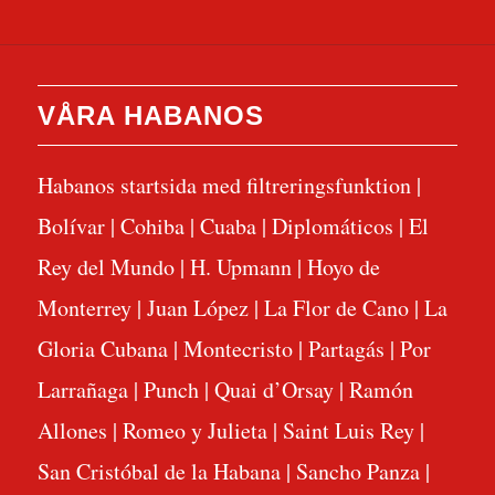
VÅRA HABANOS
Habanos startsida med filtreringsfunktion
|
Bolívar
|
Cohiba
|
Cuaba
|
Diplomáticos
|
El
Rey del Mundo
|
H. Upmann
|
Hoyo de
Monterrey
|
Juan López
|
La Flor de Cano
|
La
Gloria Cubana
|
Montecristo
|
Partagás
|
Por
Larrañaga
|
Punch
|
Quai d’Orsay
|
Ramón
Allones
|
Romeo y Julieta
|
Saint Luis Rey
|
San Cristóbal de la Habana
|
Sancho Panza
|