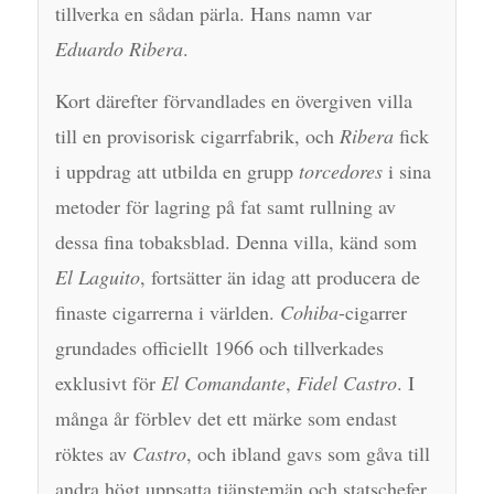
tillverka en sådan pärla. Hans namn var
Eduardo Ribera
.
Kort därefter förvandlades en övergiven villa
till en provisorisk cigarrfabrik, och
Ribera
fick
i uppdrag att utbilda en grupp
torcedores
i sina
metoder för lagring på fat samt rullning av
dessa fina tobaksblad. Denna villa, känd som
El Laguito
, fortsätter än idag att producera de
finaste cigarrerna i världen.
Cohiba
-cigarrer
grundades officiellt 1966 och tillverkades
exklusivt för
El Comandante
,
Fidel Castro
. I
många år förblev det ett märke som endast
röktes av
Castro
, och ibland gavs som gåva till
andra högt uppsatta tjänstemän och statschefer.