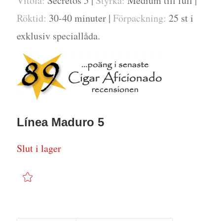
Vitola:
Secretos 5 |
Styrka:
Medium till full |
Röktid:
30-40 minuter |
Förpackning:
25 st i
exklusiv speciallåda.
Línea Maduro 5
Slut i lager