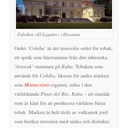
Fabriken «El Laguito», i Havanna
Ordet
‘Cohiba’
är det
tainoiska
ordet för tobak,
ett språk som härstammar från den inhemska
‘Arawak’
-stammen på
Kuba
. Tobaken som
används för
Cohiba
, liksom för andra märken
som
Montecristo
-cigarrer, odlas i den
världskända
Pinar del Rio, Kuba
– ett område
som är känt för att producera världens bästa
tobak. Marken är helt täckt av vulkanisk jord
som berikar terroiren med unika och distinkta