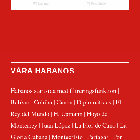
Läs mer
Detaljinfo
VÅRA HABANOS
Habanos startsida med filtreringsfunktion
|
Bolívar
|
Cohiba
|
Cuaba
|
Diplomáticos
|
El
Rey del Mundo
|
H. Upmann
|
Hoyo de
Monterrey
|
Juan López
|
La Flor de Cano
|
La
Gloria Cubana
|
Montecristo
|
Partagás
|
Por