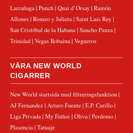
Larrañaga
|
Punch
|
Quai d’Orsay
|
Ramón
Allones
|
Romeo y Julieta
|
Saint Luis Rey
|
San Cristóbal de la Habana
|
Sancho Panza
|
Trinidad
|
Vegas Robaina
|
Vegueros
VÅRA NEW WORLD
CIGARRER
New World startsida med filtreringsfunktion
|
AJ Fernandez
|
Arturo Fuente
|
E.P. Carillo
|
Liga Privada
|
My Father
|
Oliva
|
Perdomo
|
Plasencia
|
Tatuaje