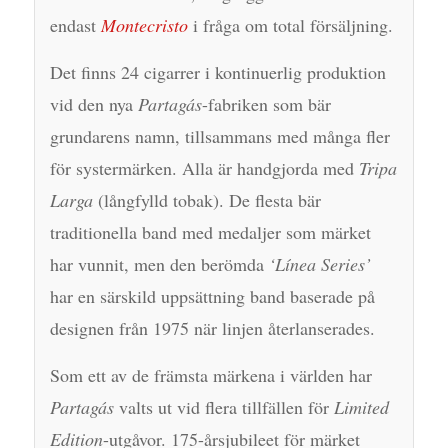
endast
Montecristo
i fråga om total försäljning.
Det finns 24 cigarrer i kontinuerlig produktion
vid den nya
Partagás
-fabriken som bär
grundarens namn, tillsammans med många fler
för systermärken. Alla är handgjorda med
Tripa
Larga
(långfylld tobak). De flesta bär
traditionella band med medaljer som märket
har vunnit, men den berömda
‘Línea Series’
har en särskild uppsättning band baserade på
designen från 1975 när linjen återlanserades.
Som ett av de främsta märkena i världen har
Partagás
valts ut vid flera tillfällen för
Limited
Edition
-utgåvor. 175-årsjubileet för märket