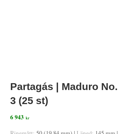
Partagás | Maduro No.
3 (25 st)
6 943
kr
Ringmått:
50 (19,84 mm) |
Längd:
145 mm |