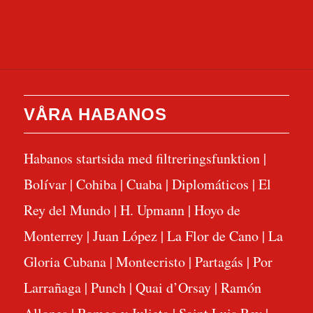
VÅRA HABANOS
Habanos startsida med filtreringsfunktion
|
Bolívar
|
Cohiba
|
Cuaba
|
Diplomáticos
|
El
Rey del Mundo
|
H. Upmann
|
Hoyo de
Monterrey
|
Juan López
|
La Flor de Cano
|
La
Gloria Cubana
|
Montecristo
|
Partagás
|
Por
Larrañaga
|
Punch
|
Quai d’Orsay
|
Ramón