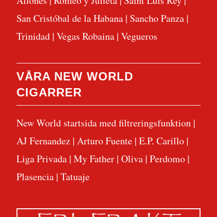
Allones
|
Romeo y Julieta
|
Saint Luis Rey
|
San Cristóbal de la Habana
|
Sancho Panza
|
Trinidad
|
Vegas Robaina
|
Vegueros
VÅRA NEW WORLD
CIGARRER
New World startsida med filtreringsfunktion
|
AJ Fernandez
|
Arturo Fuente
|
E.P. Carillo
|
Liga Privada
|
My Father
|
Oliva
|
Perdomo
|
Plasencia
|
Tatuaje