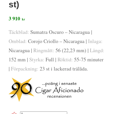
st)
3 910
kr
Täckblad:
Sumatra Oscuro – Nicaragua |
Omblad:
Corojo Criollo – Nicaragua |
Inlaga:
Nicaragua |
Ringmått:
56 (22,23 mm) |
Längd:
152 mm |
Styrka:
Full |
Röktid:
55-75 minuter
|
Förpackning:
23 st i lackerad trälåda.