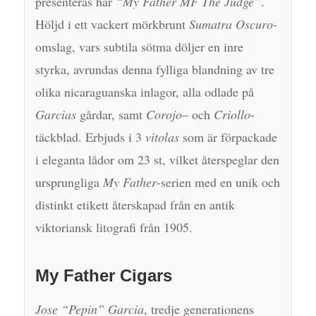
presenteras här
“My Father MF The Judge”
.
Höljd i ett vackert mörkbrunt
Sumatra Oscuro
-
omslag, vars subtila sötma döljer en inre
styrka, avrundas denna fylliga blandning av tre
olika nicaraguanska inlagor, alla odlade på
Garcias
gårdar, samt
Corojo
– och
Criollo
-
täckblad. Erbjuds i 3
vitolas
som är förpackade
i eleganta lådor om 23 st, vilket återspeglar den
ursprungliga
My Father
-serien med en unik och
distinkt etikett återskapad från en antik
viktoriansk litografi från 1905.
My Father Cigars
Jose “Pepin” Garcia
, tredje generationens