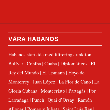
VÅRA HABANOS
Habanos startsida med filtreringsfunktion
|
Bolívar
|
Cohiba
|
Cuaba
|
Diplomáticos
|
El
Rey del Mundo
|
H. Upmann
|
Hoyo de
Monterrey
|
Juan López
|
La Flor de Cano
|
La
Gloria Cubana
|
Montecristo
|
Partagás
|
Por
Larrañaga
|
Punch
|
Quai d’Orsay
|
Ramón
Allones
|
Romeo y Julieta
|
Saint Luis Rey
|