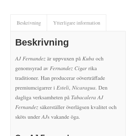
Beskrivning
Ytterligare information
Beskrivning
AJ Fernandez
är uppvuxen på
Kuba
och
genomsyrad av
Fernandez Cigar
rika
traditioner. Han producerar oöverträffade
premiumcigarrer i
Esteli
,
Nicaragua
. Den
dagliga verksamheten på
Tabacalera AJ
Fernandez
säkerställer överlägsen kvalitet och
sköts under
AJ
s vakande öga.