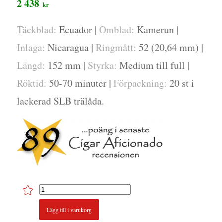
2 438
kr
Täckblad:
Ecuador |
Omblad:
Kamerun |
Inlaga:
Nicaragua |
Ringmått:
52 (20,64 mm) |
Längd:
152 mm |
Styrka:
Medium till full |
Röktid:
50-70 minuter |
Förpackning:
20 st i
lackerad SLB trälåda.
Lägg till i varukorg