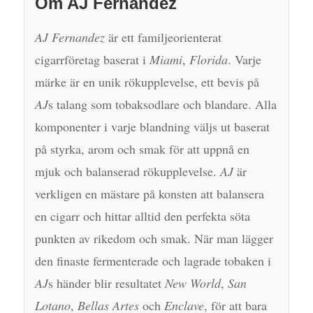
Om AJ Fernandez
AJ Fernandez
är ett familjeorienterat
cigarrföretag baserat i
Miami
,
Florida
. Varje
märke är en unik rökupplevelse, ett bevis på
AJ
s talang som tobaksodlare och blandare. Alla
komponenter i varje blandning väljs ut baserat
på styrka, arom och smak för att uppnå en
mjuk och balanserad rökupplevelse.
AJ
är
verkligen en mästare på konsten att balansera
en cigarr och hittar alltid den perfekta söta
punkten av rikedom och smak. När man lägger
den finaste fermenterade och lagrade tobaken i
AJ
s händer blir resultatet
New World
,
San
Lotano
,
Bellas Artes
och
Enclave
, för att bara