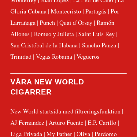
Gloria Cubana
|
Montecristo
|
Partagás
|
Por
Larrañaga
|
Punch
|
Quai d’Orsay
|
Ramón
Allones
|
Romeo y Julieta
|
Saint Luis Rey
|
San Cristóbal de la Habana
|
Sancho Panza
|
Trinidad
|
Vegas Robaina
|
Vegueros
VÅRA NEW WORLD
CIGARRER
New World startsida med filtreringsfunktion
|
AJ Fernandez
|
Arturo Fuente
|
E.P. Carillo
|
Liga Privada
|
My Father
|
Oliva
|
Perdomo
|