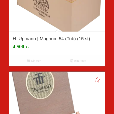
H. Upmann | Magnum 54 (Tub) (15 st)
4 500
kr
Läs mer
Detaljinfo