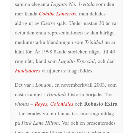
samma eleganta
Laguito No. 1-vitola
som den
mer kända
Cohiba Lanceros
, men delades
aldrig ut av
Castro
själv. Under nästan 30 år var
detta den enda representationen av den härliga
mediumstarka blandningen som
Trinidad
nu är
känt för. År 1998 ökade storleken något till 40
ringmått, känd som
Laguito Especial
, och den
Fundadores
vi njuter av idag föddes.
Det var i
London
, en novemberkväll 2003, som
nästa kapitel i
Trinidads
historia började. Tre
Robusto Extra
vitolas
–
Reyes
,
Coloniales
och
– lanserades vid en fantastisk smokingmiddag
på
Park Lane Hilton
. Var och en presenterades
i en ny, modern förpackning och markerade