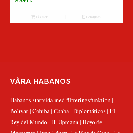
5 580
kr
Läs mer
Detaljinfo
VÅRA HABANOS
Habanos startsida med filtreringsfunktion
|
Bolívar
|
Cohiba
|
Cuaba
|
Diplomáticos
|
El
Rey del Mundo
|
H. Upmann
|
Hoyo de
Monterrey
|
Juan López
|
La Flor de Cano
|
La