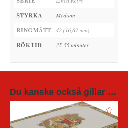
SERIE
Línea Retro
STYRKA
Medium
RINGMÅTT
42 (16,67 mm)
RÖKTID
35-55 minuter
Du kanske också gillar …