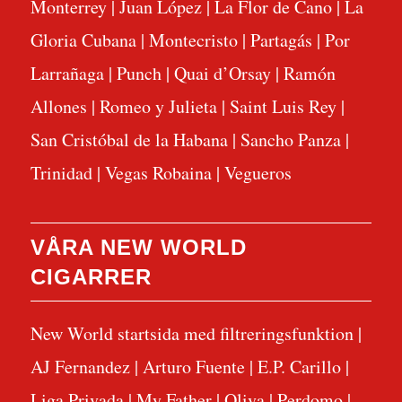
Monterrey
|
Juan López
|
La Flor de Cano
|
La
Gloria Cubana
|
Montecristo
|
Partagás
|
Por
Larrañaga
|
Punch
|
Quai d’Orsay
|
Ramón
Allones
|
Romeo y Julieta
|
Saint Luis Rey
|
San Cristóbal de la Habana
|
Sancho Panza
|
Trinidad
|
Vegas Robaina
|
Vegueros
VÅRA NEW WORLD
CIGARRER
New World startsida med filtreringsfunktion
|
AJ Fernandez
|
Arturo Fuente
|
E.P. Carillo
|
Liga Privada
|
My Father
|
Oliva
|
Perdomo
|