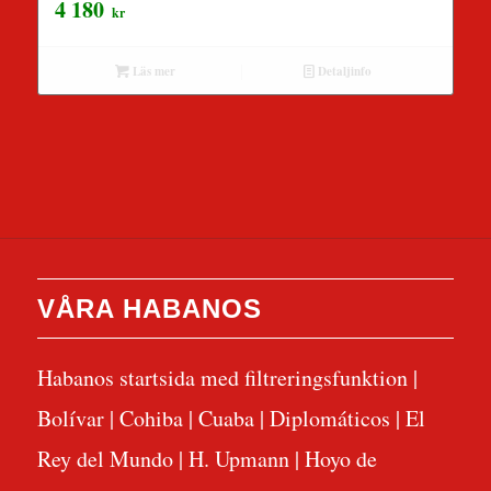
4 180
kr
Läs mer
Detaljinfo
VÅRA HABANOS
Habanos startsida med filtreringsfunktion
|
Bolívar
|
Cohiba
|
Cuaba
|
Diplomáticos
|
El
Rey del Mundo
|
H. Upmann
|
Hoyo de