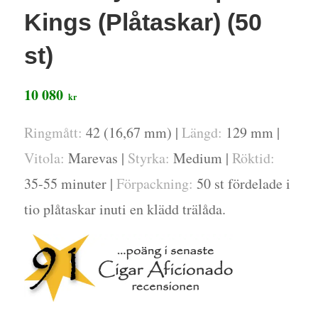
Kings (Plåtaskar) (50
st)
10 080
kr
Ringmått:
42 (16,67 mm) |
Längd:
129 mm |
Vitola:
Marevas |
Styrka:
Medium |
Röktid:
35-55 minuter |
Förpackning:
50 st fördelade i
tio plåtaskar inuti en klädd trälåda.