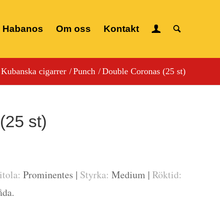
 Habanos
Om oss
Kontakt
Kubanska cigarrer
/
Punch
/
Double Coronas (25 st)
(25 st)
itola:
Prominentes |
Styrka:
Medium |
Röktid:
åda.