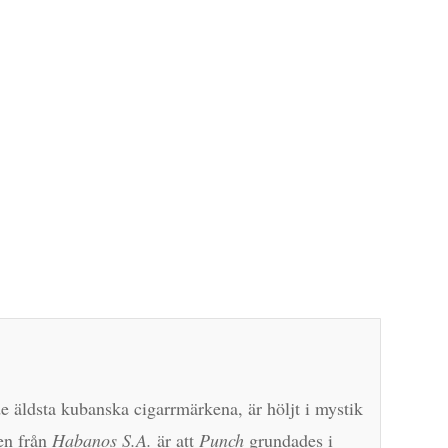
e äldsta kubanska cigarrmärkena, är höljt i mystik
nen från
Habanos S.A.
är att
Punch
grundades i