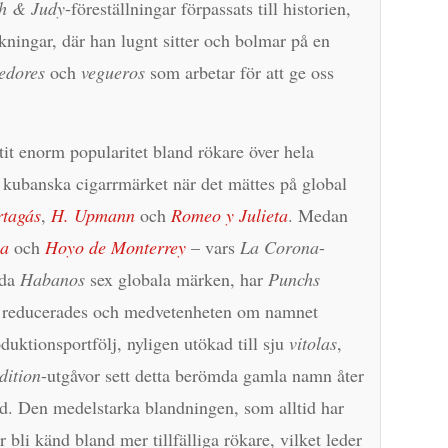
h & Judy
-föreställningar förpassats till historien,
kningar, där han lugnt sitter och bolmar på en
edores
och
vegueros
som arbetar för att ge oss
utit enorm popularitet bland rökare över hela
 kubanska cigarrmärket när det mättes på global
rtagás
,
H. Upmann
och
Romeo y Julieta
. Medan
ba
och
Hoyo de Monterrey
– vars
La Corona
-
lda
Habanos
sex globala märken, har
Punchs
gt reducerades och medvetenheten om namnet
duktionsportfölj, nyligen utökad till sju
vitolas
,
dition
-utgåvor sett detta berömda gamla namn åter
d. Den medelstarka blandningen, som alltid har
 bli känd bland mer tillfälliga rökare, vilket leder