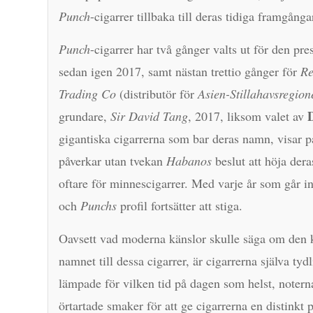
Punch
-cigarrer tillbaka till deras tidiga framgånga
Punch
-cigarrer har två gånger valts ut för den pre
sedan igen 2017, samt nästan trettio gånger för
Re
Trading Co
(distributör för
Asien-Stillahavsregion
grundare,
Sir David Tang
, 2017, liksom valet av
gigantiska cigarrerna som bar deras namn, visar 
påverkar utan tvekan
Habanos
beslut att höja der
oftare för minnescigarrer. Med varje år som går in
och
Punchs
profil fortsätter att stiga.
Oavsett vad moderna känslor skulle säga om den 
namnet till dessa cigarrer, är cigarrerna själva t
lämpade för vilken tid på dagen som helst, notern
örtartade smaker för att ge cigarrerna en distinkt 