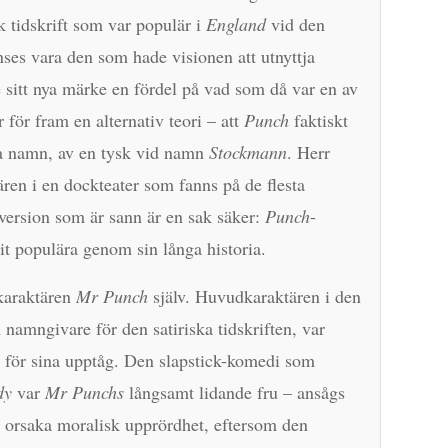
k tidskrift som var populär i
England
vid den
ses vara den som hade visionen att utnyttja
ge sitt nya märke en fördel på vad som då var en av
för fram en alternativ teori – att
Punch
faktiskt
ma namn, av en tysk vid namn
Stockmann
. Herr
ren i en dockteater som fanns på de flesta
 version som är sann är en sak säker:
Punch
-
vit populära genom sin långa historia.
karaktären
Mr Punch
själv. Huvudkaraktären i den
amngivare för den satiriska tidskriften, var
 för sina upptåg. Den slapstick-komedi som
dy
var
Mr Punchs
långsamt lidande fru – ansågs
ag orsaka moralisk upprördhet, eftersom den