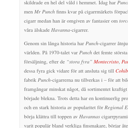
skildrade en hel del våld i hemmet. Idag har
Punc
men
Mr Punch
finns kvar på cigarrmärkets förpac
cigarr medan han är omgiven av fantasier om
torc
våra älskade
Havanna
-cigarrer.
Genom sin långa historia har
Punch
-cigarrer åtnj
världen. På 1970-talet var
Punch
det femte största
försäljning, efter de
“stora fyra”
Montecristo
,
Pa
dessa fyra gick vidare för att ansluta sig till
Cohi
fabrik
Punch
-cigarrerna nu tillverkas i – för att bi
framgångar minskat något, då sortimentet krafti
började blekna. Trots detta har en kontinuerlig pro
och en stark historia av popularitet för
Regional E
börja klättra till toppen av
Havannas
cigarrpyrami
varit populär bland verkliga finsmakare, börjar åter