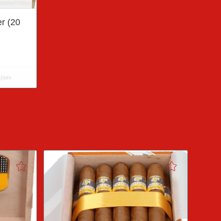
r (20
jinfo