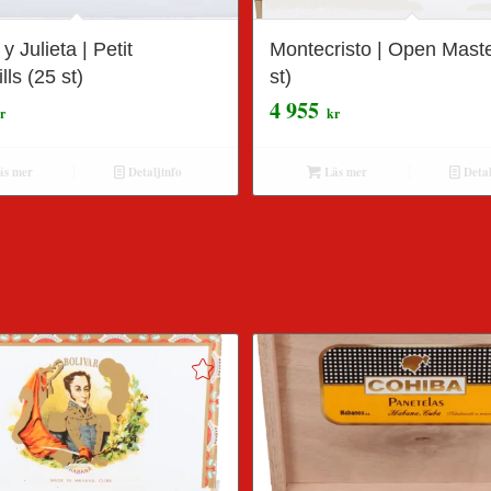
 Julieta | Petit
Montecristo | Open Maste
lls (25 st)
st)
4 955
r
kr
s mer
Detaljinfo
Läs mer
Detal