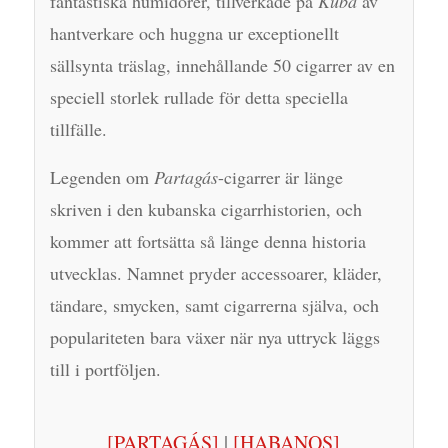
fantastiska humidorer, tillverkade på
Kuba
av
hantverkare och huggna ur exceptionellt
sällsynta träslag, innehållande 50 cigarrer av en
speciell storlek rullade för detta speciella
tillfälle.
Legenden om
Partagás
-cigarrer är länge
skriven i den kubanska cigarrhistorien, och
kommer att fortsätta så länge denna historia
utvecklas. Namnet pryder accessoarer, kläder,
tändare, smycken, samt cigarrerna själva, och
populariteten bara växer när nya uttryck läggs
till i portföljen.
[PARTAGÁS]
|
[HABANOS]