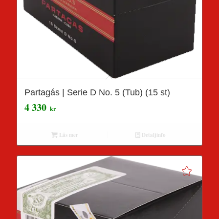
Partagás | Serie D No. 5 (Tub) (15 st)
4 330
kr
Läs mer
Detaljinfo