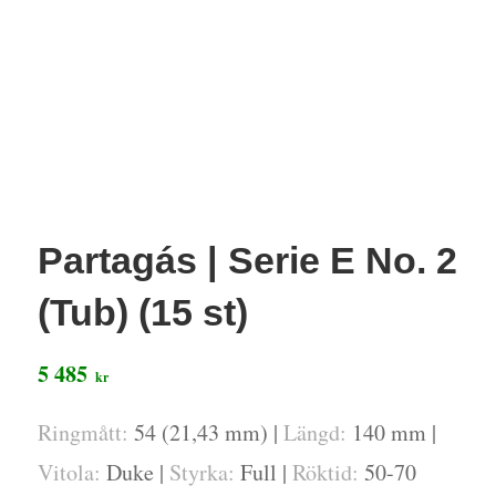
Partagás | Serie E No. 2
(Tub) (15 st)
5 485
kr
Ringmått:
54 (21,43 mm) |
Längd:
140 mm |
Vitola:
Duke |
Styrka:
Full |
Röktid:
50-70