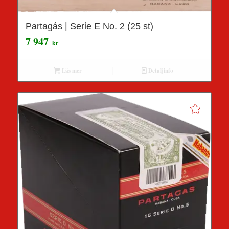
Partagás | Serie E No. 2 (25 st)
7 947
kr
Läs mer
Detaljinfo