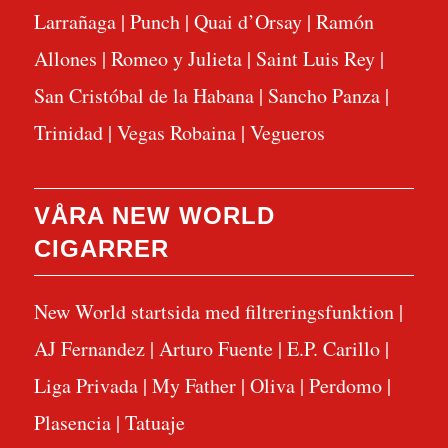
Larrañaga
|
Punch
|
Quai d’Orsay
|
Ramón
Allones
|
Romeo y Julieta
|
Saint Luis Rey
|
San Cristóbal de la Habana
|
Sancho Panza
|
Trinidad
|
Vegas Robaina
|
Vegueros
VÅRA NEW WORLD
CIGARRER
New World startsida med filtreringsfunktion
|
AJ Fernandez
|
Arturo Fuente
|
E.P. Carillo
|
Liga Privada
|
My Father
|
Oliva
|
Perdomo
|
Plasencia
|
Tatuaje