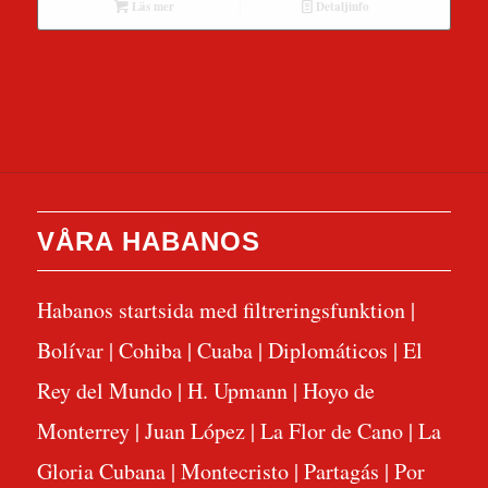
Läs mer
Detaljinfo
VÅRA HABANOS
Habanos startsida med filtreringsfunktion
|
Bolívar
|
Cohiba
|
Cuaba
|
Diplomáticos
|
El
Rey del Mundo
|
H. Upmann
|
Hoyo de
Monterrey
|
Juan López
|
La Flor de Cano
|
La
Gloria Cubana
|
Montecristo
|
Partagás
|
Por