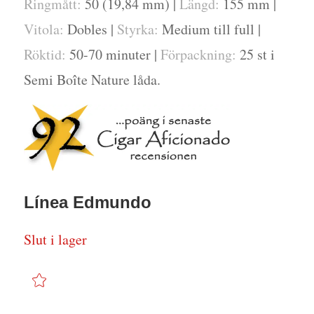
Ringmått:
50 (19,84 mm) |
Längd:
155 mm |
Vitola:
Dobles |
Styrka:
Medium till full |
Röktid:
50-70 minuter |
Förpackning:
25 st i
Semi Boîte Nature låda.
Línea Edmundo
Slut i lager