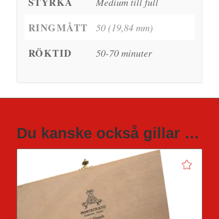
STYRKA
Medium till full
RINGMÅTT
50 (19,84 mm)
RÖKTID
50-70 minuter
Du kanske också gillar …