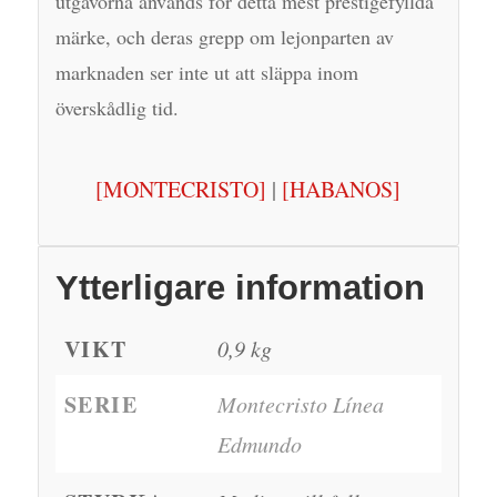
utgåvorna används för detta mest prestigefyllda
märke, och deras grepp om lejonparten av
marknaden ser inte ut att släppa inom
överskådlig tid.
[MONTECRISTO]
|
[HABANOS]
Ytterligare information
VIKT
0,9 kg
SERIE
Montecristo Línea
Edmundo