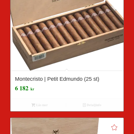
Montecristo | Petit Edmundo (25 st)
6 182
kr
Läs mer
Detaljinfo