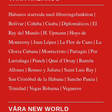
Habanos startsida med filtreringsfunktion
|
Bolívar
|
Cohiba
|
Cuaba
|
Diplomáticos
|
El
Rey del Mundo
|
H. Upmann
|
Hoyo de
Monterrey
|
Juan López
|
La Flor de Cano
|
La
Gloria Cubana
|
Montecristo
|
Partagás
|
Por
Larrañaga
|
Punch
|
Quai d’Orsay
|
Ramón
Allones
|
Romeo y Julieta
|
Saint Luis Rey
|
San Cristóbal de la Habana
|
Sancho Panza
|
Trinidad
|
Vegas Robaina
|
Vegueros
VÅRA NEW WORLD