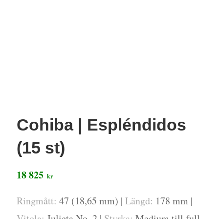
Cohiba | Espléndidos
(15 st)
18 825
kr
Ringmått:
47 (18,65 mm) |
Längd:
178 mm |
Vitola:
Julieta No. 2 |
Styrka:
Medium till full