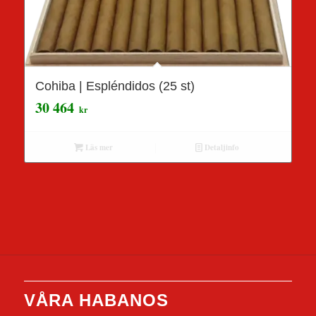
Cohiba | Espléndidos (25 st)
30 464
kr
Läs mer
Detaljinfo
VÅRA HABANOS