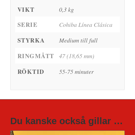
VIKT
0,3 kg
SERIE
Cohiba Línea Clásica
STYRKA
Medium till full
RINGMÅTT
47 (18,65 mm)
RÖKTID
55-75 minuter
Du kanske också gillar …