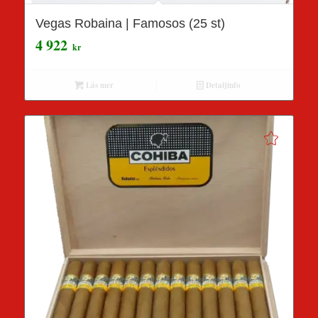
Vegas Robaina | Famosos (25 st)
4 922
kr
Läs mer
Detaljinfo