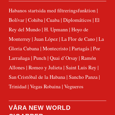
Habanos startsida med filtreringsfunktion
|
Bolívar
|
Cohiba
|
Cuaba
|
Diplomáticos
|
El
Rey del Mundo
|
H. Upmann
|
Hoyo de
Monterrey
|
Juan López
|
La Flor de Cano
|
La
Gloria Cubana
|
Montecristo
|
Partagás
|
Por
Larrañaga
|
Punch
|
Quai d’Orsay
|
Ramón
Allones
|
Romeo y Julieta
|
Saint Luis Rey
|
San Cristóbal de la Habana
|
Sancho Panza
|
Trinidad
|
Vegas Robaina
|
Vegueros
VÅRA NEW WORLD